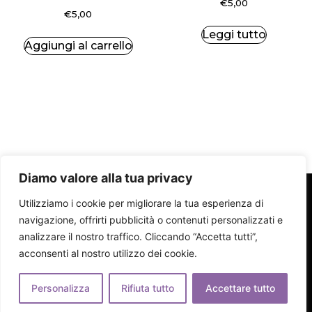
€
5,00
€
5,00
Leggi tutto
Aggiungi al carrello
Diamo valore alla tua privacy
SOCIETÀ AGRICOLA STAMATI S.a.s.
Utilizziamo i cookie per migliorare la tua esperienza di
di Stamati Rossella Natalia Via G. De Rada 5 87070
navigazione, offrirti pubblicità o contenuti personalizzati e
Plataci (CS)
analizzare il nostro traffico. Cliccando “Accetta tutti”,
P.iva 03745300784
acconsenti al nostro utilizzo dei cookie.
Personalizza
Rifiuta tutto
Accettare tutto